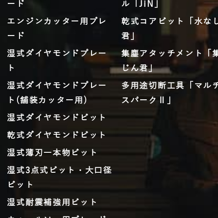
ード
ル「JiN」
エンジンカッター用ブレ
乾式コアビット「水な
ード
君」
湿式ダイヤモンドプレー
集塵アタッチメント「
ト
じん君」
湿式ダイヤモンドプレー
多用途切断工具「マル
ト(舗装カッター用)
スパークⅡ」
湿式ダイヤモンドビット
乾式ダイヤモンドビット
湿式薄刃一本物ビット
湿式3点式ビット・大口径
ビット
湿式耐震補強用ビット