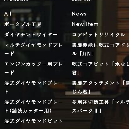
All
News
ポータブル工具
New Item
ダイヤモンドワイヤー
コアビットリサイクル
マルチダイヤモンドブレ
集塵機能付乾式コアド
ード
ル「JiN」
エンジンカッター用ブレ
乾式コアビット「水な
ード
君」
湿式ダイヤモンドプレー
集塵アタッチメント「
ト
じん君」
湿式ダイヤモンドプレー
多用途切断工具「マル
ト(舗装カッター用)
スパークⅡ」
湿式ダイヤモンドビット