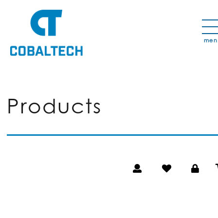
湿式
Products
ダイ
ヤモ
ンド
ブレ
ード
（舗
装カ