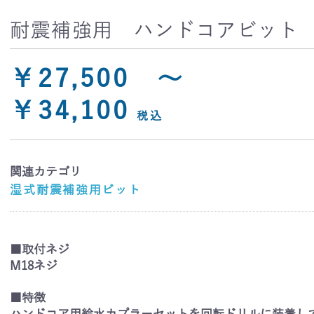
耐震補強用 ハンドコアビット
湿式
耐震
￥27,500 ～
補強
￥34,100
用ビ
税込
ット
関連カテゴリ
湿式耐震補強用ビット
■取付ネジ
M18ネジ
■特徴