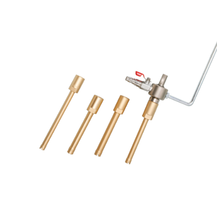
ッタ
ー
用）
ダイ
ヤモ
ンド
ワイ
ヤ
ー・
スリ
ー
ブ・
かし
め機