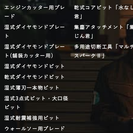
エンジンカッター用ブレ
乾式コアビット「水な
ード
君」
湿式ダイヤモンドプレー
集塵アタッチメント「
ト
じん君」
湿式ダイヤモンドプレー
多用途切断工具「マル
ト(舗装カッター用)
スパークⅡ」
湿式ダイヤモンドビット
乾式ダイヤモンドビット
湿式薄刃一本物ビット
湿式3点式ビット・大口径
ビット
湿式耐震補強用ビット
ウォールソー用ブレード